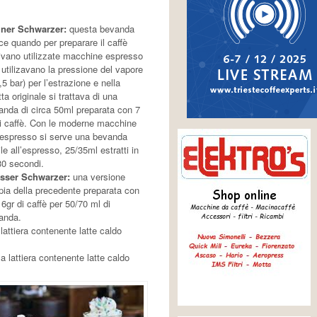
iner Schwarzer:
questa bevanda
ce quando per preparare il caffè
ivano utilizzate macchine espresso
 utilizavano la pressione del vapore
,5 bar) per l’estrazione e nella
tta originale si trattava di una
anda di circa 50ml preparata con 7
di caffè. Con le moderne macchine
 espresso si serve una bevanda
le all’espresso, 25/35ml estratti in
30 secondi.
sser Schwarzer:
una versione
pia della precedente preparata con
6gr di caffè per 50/70 ml di
anda.
attiera contenente latte caldo
lattiera contenente latte caldo