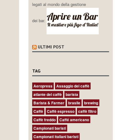
legati al mondo della gestione
dei bar.
ULTIMI POST
TAG
Aeropress
Assaggio del caffè
atlante del caffè
barista
Barista & Farmer
brasile
brewing
Caffè
Caffè espresso
caffè filtro
Caffè freddo
Caffé americano
Campionati baristi
Campionati italiani baristi