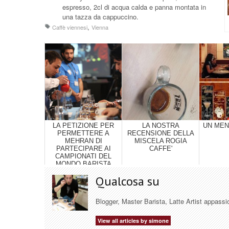
espresso, 2cl di acqua calda e panna montata in
una tazza da cappuccino.
,
Caffè viennesi
Vienna
LA PETIZIONE PER
LA NOSTRA
UN MEN
PERMETTERE A
RECENSIONE DELLA
MEHRAN DI
MISCELA ROGIA
PARTECIPARE AI
CAFFE'
CAMPIONATI DEL
MONDO BARISTA
Qualcosa su
Blogger, Master Barista, Latte Artist appassi
View all articles by simone