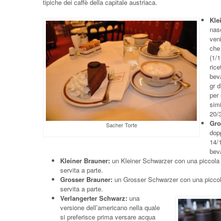
tipiche dei caffè della capitale austriaca.
Kle
nas
ven
che
(1/1
rice
bev
gr 
per
simi
20/
Gro
Sacher Torte
dop
14/1
bev
Kleiner Brauner:
un Kleiner Schwarzer con una piccola l
servita a parte.
Grosser Brauner:
un Grosser Schwarzer con una piccola 
servita a parte.
Verlangerter Schwarz:
una
versione dell’americano nella quale
si preferisce prima versare acqua