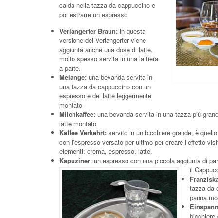
calda nella tazza da cappuccino e
poi estrarre un espresso
Verlangerter Braun:
in questa
versione del Verlangerter viene
aggiunta anche una dose di latte,
molto spesso servita in una lattiera
a parte.
Melange:
una bevanda servita in
una tazza da cappuccino con un
espresso e del latte leggermente
montato
Milchkaffee:
una bevanda servita in una tazza più gran
latte montato
Kaffee Verkehrt:
servito in un bicchiere grande, è quell
con l’espresso versato per ultimo per creare l’effetto visi
elementi: crema, espresso, latte.
Kapuziner:
un espresso con una piccola aggiunta di pa
il Cappucc
Franzisk
tazza da 
panna mo
Einspann
bicchiere 