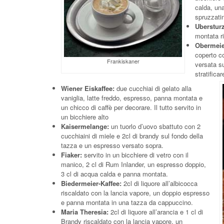
calda, un
spruzzati
Uberstur
montata r
Obermeie
coperto c
Frankiskaner
versata su
stratificar
Wiener Eiskaffee:
due cucchiai di gelato alla
vaniglia, latte freddo, espresso, panna montata e
un chicco di caffè per decorare. Il tutto servito in
un bicchiere alto
Kaisermelange:
un tuorlo d’uovo sbattuto con 2
cucchiaini di miele e 2cl di brandy sul fondo della
tazza e un espresso versato sopra.
Fiaker:
servito in un bicchiere di vetro con il
manico, 2 cl di Rum Inlander, un espresso doppio,
3 cl di acqua calda e panna montata.
Biedermeier-Kaffee:
2cl di liquore all’albicocca
riscaldato con la lancia vapore, un doppio espresso
e panna montata in una tazza da cappuccino.
Maria Theresia:
2cl di liquore all’arancia e 1 cl di
Brandy riscaldato con la lancia vapore, un