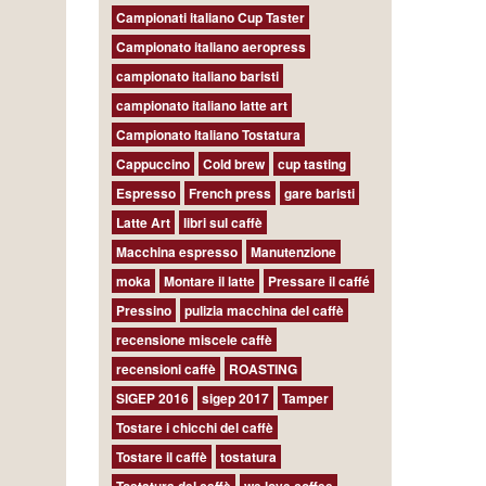
Campionati italiano Cup Taster
Campionato italiano aeropress
campionato italiano baristi
campionato italiano latte art
Campionato Italiano Tostatura
Cappuccino
Cold brew
cup tasting
Espresso
French press
gare baristi
Latte Art
libri sul caffè
Macchina espresso
Manutenzione
moka
Montare il latte
Pressare il caffé
Pressino
pulizia macchina del caffè
recensione miscele caffè
recensioni caffè
ROASTING
SIGEP 2016
sigep 2017
Tamper
Tostare i chicchi del caffè
Tostare il caffè
tostatura
Tostatura del caffè
we love coffee