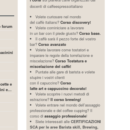
docenti di caffeespressoitaliano
Volete curiosare nel mondo
del caffè italiano?
Corso discovery!
ro forum
Volete cominiciare a lavorare
in un bar con il piede giusto?
Corso base.
Il caffè sarà il pezzo forte del vostro
bar?
Corso avanzato
Volete lavorare come tostatori e
acinini
imparare le regole della torrefazione e
miscelazione?
Corso Tostatura e
miscelazione del caffè!
Puntate alle gare di barista e volete
stupire i vostri clienti
con il capuccino?
Corso
icette e
latte art e cappuccino decorato!
cini e…
Volete scoprire i nuovi metodi di
estrazione?
Il corso brewing!
Volete entrare nel mondo dell’assaggio
professionale e del coffee cupping? Il
corso di
assaggio professionale
!
Siete interessati alle
CERTIFICAZIONI
SCA per le aree Barista skill, Brewing,