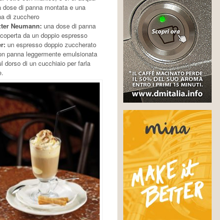
a dose di panna montata e una
na di zucchero
zter Neumann:
una dose di panna
icoperta da un doppio espresso
r:
un espresso doppio zuccherato
on panna leggermente emulsionata
l dorso di un cucchiaio per farla
e.