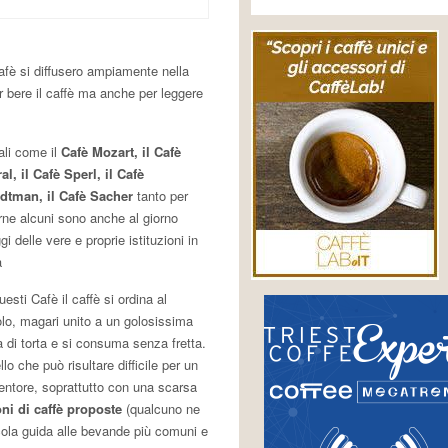
afè si diffusero ampiamente nella
er bere il caffè ma anche per leggere
ali come il
Cafè Mozart, il Cafè
al, il Cafè Sperl, il Cafè
dtman, il Cafè Sacher
tanto per
rne alcuni sono anche al giorno
gi delle vere e proprie istituzioni in
à
uesti Cafè il caffè si ordina al
olo, magari unito a un golosissima
a di torta e si consuma senza fretta.
lo che può risultare difficile per un
entore, soprattutto con una scarsa
ni di caffè proposte
(qualcuno ne
cola guida alle bevande più comuni e