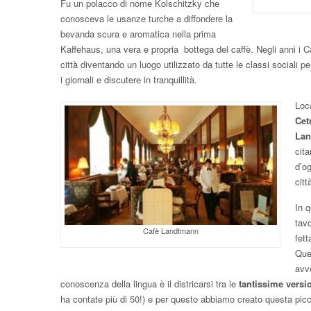
Fu un polacco di nome Kolschitzky che
conosceva le usanze turche a diffondere la
bevanda scura e aromatica nella prima
Kaffehaus, una vera e propria bottega del caffè. Negli anni i C
città diventando un luogo utilizzato da tutte le classi sociali p
i giornali e discutere in tranquillità.
Loc
Cetr
Lan
cita
d’og
citt
In q
tav
Cafè Landtmann
fett
Quel
avv
conoscenza della lingua è il districarsi tra le
tantissime versio
ha contate più di 50!) e per questo abbiamo creato questa pic