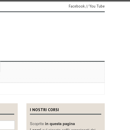
Facebook
//
You Tube
I NOSTRI CORSI
Scoprite
in questa pagina
i corsi
sul pianeta caffè organizzati dai