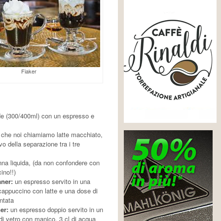
Fiaker
de (300/400ml) con un espresso e
o che noi chiamiamo latte macchiato,
vo della separazione tra i tre
nna liquida, (da non confondere con
ino!!)
aner:
un espresso servito in una
cappuccino con latte e una dose di
ntata
er:
un espresso doppio servito in un
di vetro con manico, 3 cl di acqua