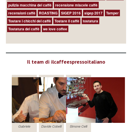
pulizia macchina del caffè
recensione miscele caffè
recensioni caffè
ROASTING
SIGEP 2016
sigep 2017
Tamper
Tostare i chicchi del caffè
Tostare il caffè
tostatura
Tostatura del caffè
we love coffee
Il team di ilcaffeespressoitaliano
Gabriele
Davide Cobelli
Simone Celli