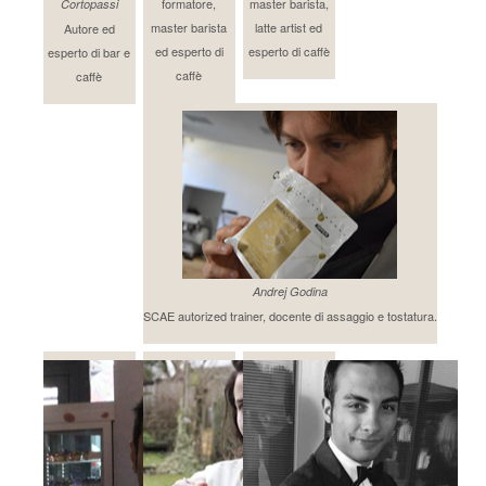
formatore,
master barista,
Cortopassi
master barista
latte artist ed
Autore ed
ed esperto di
esperto di caffè
esperto di bar e
caffè
caffè
Andrej Godina
SCAE autorized trainer, docente di assaggio e tostatura.