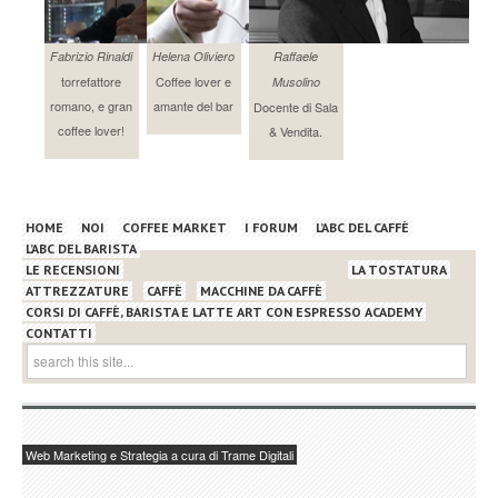
Fabrizio Rinaldi
Helena Oliviero
Raffaele
torrefattore
Coffee lover e
Musolino
romano, e gran
amante del bar
Docente di Sala
coffee lover!
& Vendita.
HOME
NOI
COFFEE MARKET
I FORUM
L’ABC DEL CAFFÈ
L’ABC DEL BARISTA
LE RECENSIONI
LA TOSTATURA
ATTREZZATURE
CAFFÈ
MACCHINE DA CAFFÈ
CORSI DI CAFFÈ, BARISTA E LATTE ART CON ESPRESSO ACADEMY
CONTATTI
Web Marketing e Strategia a cura di Trame Digitali