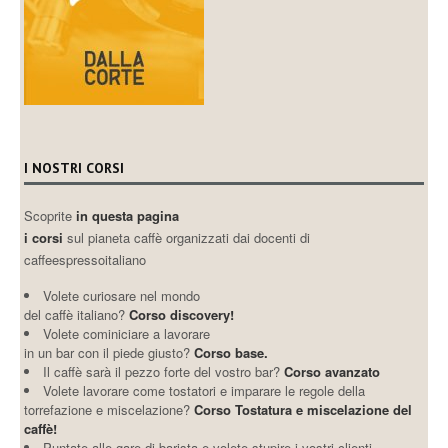
I NOSTRI CORSI
Scoprite
in questa pagina
i corsi
sul pianeta caffè organizzati dai docenti di
caffeespressoitaliano
Volete curiosare nel mondo
del caffè italiano?
Corso discovery!
Volete cominiciare a lavorare
in un bar con il piede giusto?
Corso base.
Il caffè sarà il pezzo forte del vostro bar?
Corso avanzato
Volete lavorare come tostatori e imparare le regole della
torrefazione e miscelazione?
Corso Tostatura e miscelazione del
caffè!
Puntate alle gare di barista e volete stupire i vostri clienti