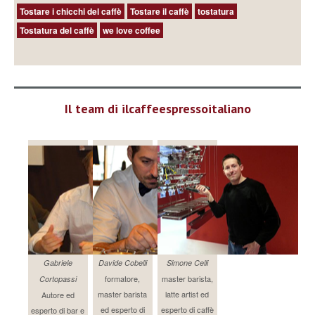
Tostare i chicchi del caffè
Tostare il caffè
tostatura
Tostatura del caffè
we love coffee
Il team di ilcaffeespressoitaliano
Gabriele
Davide Cobelli
Simone Celli
formatore,
master barista,
Cortopassi
master barista
latte artist ed
Autore ed
ed esperto di
esperto di caffè
esperto di bar e