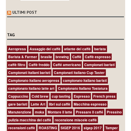
ULTIMI POST
TAG
Aeropress
Assaggio del caffè
atlante del caffè
barista
Barista & Farmer
brasile
brewing
Caffè
Caffè espresso
caffè filtro
Caffè freddo
Caffé americano
Campionati baristi
Campionati italiani baristi
Campionati italiano Cup Taster
Campionato italiano aeropress
campionato italiano baristi
campionato italiano latte art
Campionato Italiano Tostatura
Cappuccino
Cold brew
cup tasting
Espresso
French press
gare baristi
Latte Art
libri sul caffè
Macchina espresso
Manutenzione
moka
Montare il latte
Pressare il caffé
Pressino
pulizia macchina del caffè
recensione miscele caffè
recensioni caffè
ROASTING
SIGEP 2016
sigep 2017
Tamper