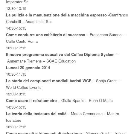
Imperator Srl
12:30-13:15
La pulizia e la manutenzione della macchina espresso
-Gianfranco
Carubelli – Asachimici Snc
14:30-15:15
Come condurre una caffetteria di successo
– Francesca Surano –
Caffè Cantù Roma
16:30-17:15
Il nuovo programma educativo del Coffee Diploma System
–
Annemarie Tiemens – SCAE Education
Lunedì 20 gennaio 2014
10:30-11.15
La storia dei campionati mondiali baristi WCE
– Sonja Grant –
World Coffee Events
12:30-13:15
Come usare il refrattometro
– Giulia Spanio – Bunn-O-Matic
14:30-15:15
La teoria della tostatura del caffè
– Marco Cremonese – Mastro
tostatore
16:30-17:15
Come usare gli altri metodi di estrazione
– Simone Guidi – Trainer