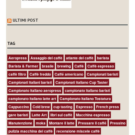
ULTIMI POST
TAG
Aeropress
Assaggio del caffè
atlante del caffè
barista
Barista & Farmer
brasile
brewing
Caffè
Caffè espresso
caffè filtro
Caffè freddo
Caffé americano
Campionati baristi
Campionati italiani baristi
Campionati italiano Cup Taster
Campionato italiano aeropress
campionato italiano baristi
campionato italiano latte art
Campionato Italiano Tostatura
Cappuccino
Cold brew
cup tasting
Espresso
French press
gare baristi
Latte Art
libri sul caffè
Macchina espresso
Manutenzione
moka
Montare il latte
Pressare il caffé
Pressino
pulizia macchina del caffè
recensione miscele caffè