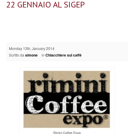
22 GENNAIO AL SIGEP
Monday 13th, January 2014
Scritto da
simone
in
Chiacchiere sul caffè
Rimini Coffee Expo