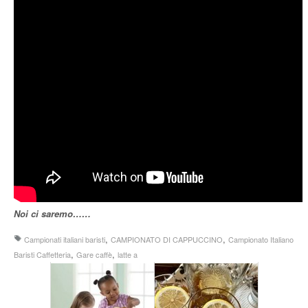
Noi ci saremo……
,
,
Campionati italiani baristi
CAMPIONATO DI CAPPUCCINO
Campionato Italiano
,
,
Baristi Caffetteria
Gare caffè
latte a