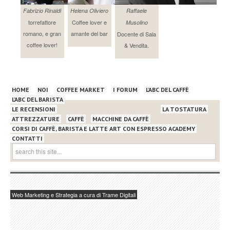
Fabrizio Rinaldi
Helena Oliviero
Raffaele
torrefattore
Coffee lover e
Musolino
romano, e gran
amante del bar
Docente di Sala
coffee lover!
& Vendita.
HOME
NOI
COFFEE MARKET
I FORUM
L’ABC DEL CAFFÈ
L’ABC DEL BARISTA
LE RECENSIONI
LA TOSTATURA
ATTREZZATURE
CAFFÈ
MACCHINE DA CAFFÈ
CORSI DI CAFFÈ, BARISTA E LATTE ART CON ESPRESSO ACADEMY
CONTATTI
Web Marketing e Strategia a cura di Trame Digitali