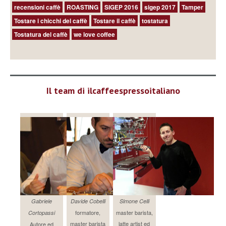
recensioni caffè
ROASTING
SIGEP 2016
sigep 2017
Tamper
Tostare i chicchi del caffè
Tostare il caffè
tostatura
Tostatura del caffè
we love coffee
Il team di ilcaffeespressoitaliano
Gabriele
Davide Cobelli
Simone Celli
formatore,
master barista,
Cortopassi
master barista
latte artist ed
Autore ed