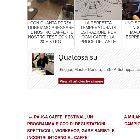
CON QUANTA FORZA
LA PERFETTA
UNO S
DOBBIAMO PRESSARE
TEMPERATURA DI
NU
IL NOSTRO CAFFE? IL
ESTRAZIONE PER
MAC
NOSTRO TEST CON 10,
OGNI CAFFE': LA
ESPRE
20 E 30 KG.
PROOF OF TASTE
Qualcosa su
Blogger, Master Barista, Latte Artist appassi
View all articles by simone
←
PAUSA CAFFE’ FESTIVAL, UN
A MILA
PROGRAMMA RICCO DI DEGUSTAZIONI,
CAMPIO
SPETTACOLI, WORKSHOP, GARE BARISTI E
INCONTRI INTORNO AL CAFFE’