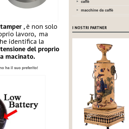
caffè
macchine da caffè
l tamper
, è non solo
I NOSTRI PARTNER
oprio lavoro, ma
e identifica la
tensione del proprio
na macinato.
no ha il suo preferito!