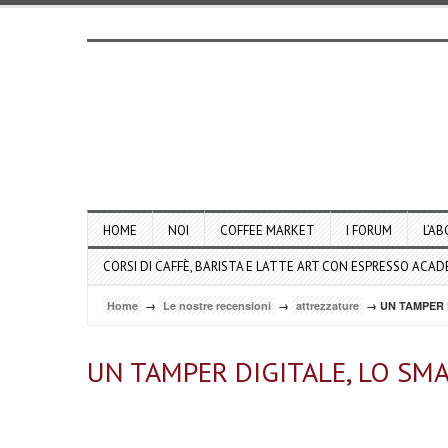
HOME
NOI
COFFEE MARKET
I FORUM
L’AB
CORSI DI CAFFÈ, BARISTA E LATTE ART CON ESPRESSO ACA
Home
→
Le nostre recensioni
→
attrezzature
→ UN TAMPER 
UN TAMPER DIGITALE, LO SM