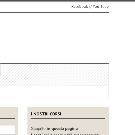
Facebook
//
You Tube
I NOSTRI CORSI
Scoprite
in questa pagina
i corsi
sul pianeta caffè organizzati dai