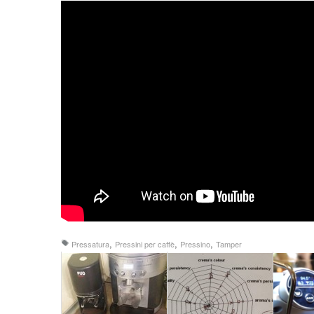
,
,
,
Pressatura
Pressini per caffè
Pressino
Tamper