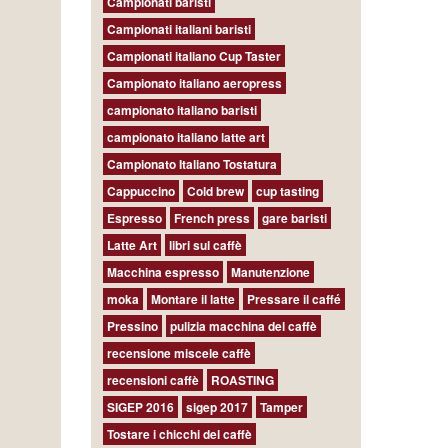
Campionati baristi
Campionati italiani baristi
Campionati italiano Cup Taster
Campionato italiano aeropress
campionato italiano baristi
campionato italiano latte art
Campionato Italiano Tostatura
Cappuccino
Cold brew
cup tasting
Espresso
French press
gare baristi
Latte Art
libri sul caffè
Macchina espresso
Manutenzione
moka
Montare il latte
Pressare il caffé
Pressino
pulizia macchina del caffè
recensione miscele caffè
recensioni caffè
ROASTING
SIGEP 2016
sigep 2017
Tamper
Tostare i chicchi del caffè