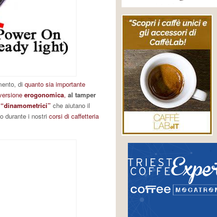
mento, di
quanto sia importante
versione
erogonomica
,
al tamper
 “dinamometrici”
che aiutano il
 durante i nostri
corsi di caffetteria