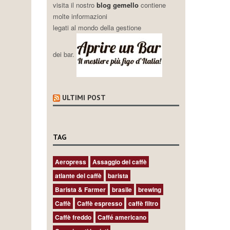
visita il nostro
blog gemello
contiene
molte informazioni
legati al mondo della gestione
dei bar.
ULTIMI POST
TAG
Aeropress
Assaggio del caffè
atlante del caffè
barista
Barista & Farmer
brasile
brewing
Caffè
Caffè espresso
caffè filtro
Caffè freddo
Caffé americano