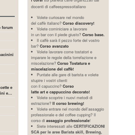
docenti di caffeespressoitaliano
Volete curiosare nel mondo
del caffè italiano?
Corso discovery!
ro forum
Volete cominiciare a lavorare
in un bar con il piede giusto?
Corso base.
Il caffè sarà il pezzo forte del vostro
bar?
Corso avanzato
Volete lavorare come tostatori e
acinini
imparare le regole della torrefazione e
miscelazione?
Corso Tostatura e
miscelazione del caffè!
Puntate alle gare di barista e volete
stupire i vostri clienti
con il capuccino?
Corso
icette e
latte art e cappuccino decorato!
cini e…
Volete scoprire i nuovi metodi di
estrazione?
Il corso brewing!
Volete entrare nel mondo dell’assaggio
professionale e del coffee cupping? Il
corso di
assaggio professionale
!
Siete interessati alle
CERTIFICAZIONI
SCA per le aree Barista skill, Brewing,