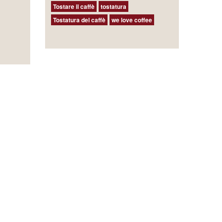
Tostare il caffè
tostatura
Tostatura del caffè
we love coffee