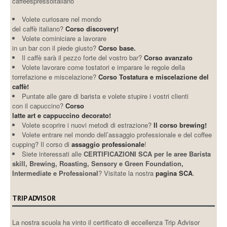
caffeespressoitaliano
Volete curiosare nel mondo
del caffè italiano?
Corso discovery!
Volete cominiciare a lavorare
in un bar con il piede giusto?
Corso base.
Il caffè sarà il pezzo forte del vostro bar?
Corso avanzato
Volete lavorare come tostatori e imparare le regole della
torrefazione e miscelazione?
Corso Tostatura e miscelazione del
caffè!
Puntate alle gare di barista e volete stupire i vostri clienti
con il capuccino?
Corso
latte art e cappuccino decorato!
Volete scoprire i nuovi metodi di estrazione?
Il corso brewing!
Volete entrare nel mondo dell’assaggio professionale e del coffee
cupping? Il corso di
assaggio professionale
!
Siete interessati alle
CERTIFICAZIONI SCA per le aree Barista
skill, Brewing, Roasting, Sensory e Green Foundation,
Intermediate e Professional
? Visitate la nostra
pagina SCA
.
TRIP ADVISOR
La nostra scuola ha vinto il certificato di eccellenza Trip Advisor