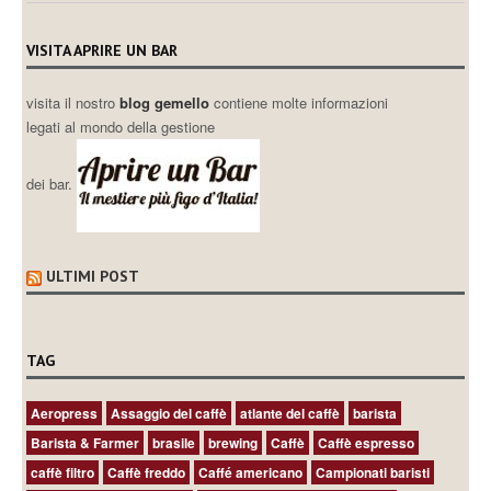
VISITA APRIRE UN BAR
visita il nostro
blog gemello
contiene molte informazioni
legati al mondo della gestione
dei bar.
ULTIMI POST
TAG
Aeropress
Assaggio del caffè
atlante del caffè
barista
Barista & Farmer
brasile
brewing
Caffè
Caffè espresso
caffè filtro
Caffè freddo
Caffé americano
Campionati baristi