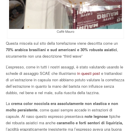
Caffè Mauro
Questa miscela sul sito della torrefazione viene descritta come un
70% arabica brasiliani e sud americani e 30% robusta asiatici
,
sicuramente non una descrizione “third wave”
L’espresso, come in tutti i nostri assaggi, è stato valutando usando le
schede di assaggio SCAE che illustriamo
in questi post
e trattandosi
di un’estrazione in capsula non abbiamo potuto valutare la correttezza
dell’estrazione in quanto la mano del barista non influisce senza
dubbio, nel bene e nel male, sulla riuscita della tazzina.
La
crema color nocciola era assolutamente non elastica e non
molto persistente
, come quasi sempre accade in estrazioni di
capsule. Al naso questo espresso presentava
note legnose
tipiche
dei robusta asiatici ma anche
caramello e forti sentori di liquirizia,
l’acidità erapraticamente inesistente ma l’espresso aveva una buona