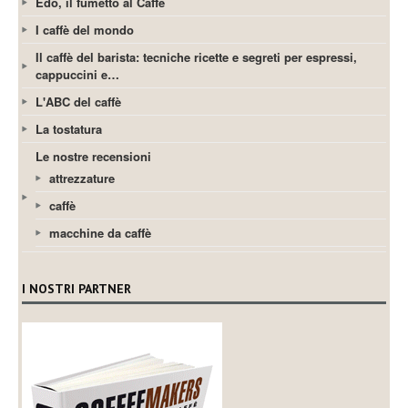
Edo, il fumetto al Caffè
I caffè del mondo
Il caffè del barista: tecniche ricette e segreti per espressi,
cappuccini e…
L'ABC del caffè
La tostatura
Le nostre recensioni
attrezzature
caffè
macchine da caffè
I NOSTRI PARTNER