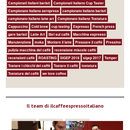
Campionati italiani baristi
Campionati italiano Cup Taster
Campionato italiano aeropress
campionato italiano baristi
campionato italiano latte art
Campionato Italiano Tostatura
Cappuccino
Cold brew
cup tasting
Espresso
French press
gare baristi
Latte Art
libri sul caffè
Macchina espresso
Manutenzione
moka
Montare il latte
Pressare il caffé
Pressino
pulizia macchina del caffè
recensione miscele caffè
recensioni caffè
ROASTING
SIGEP 2016
sigep 2017
Tamper
Tostare i chicchi del caffè
Tostare il caffè
tostatura
Tostatura del caffè
we love coffee
Il team di ilcaffeespressoitaliano