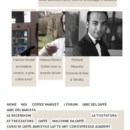
Fabrizio Rinaldi
Helena Oliviero
Raffaele
torrefattore
Coffee lover e
Musolino
romano, e gran
amante del bar
Docente di Sala
coffee lover!
& Vendita.
HOME
NOI
COFFEE MARKET
I FORUM
L’ABC DEL CAFFÈ
L’ABC DEL BARISTA
LE RECENSIONI
LA TOSTATURA
ATTREZZATURE
CAFFÈ
MACCHINE DA CAFFÈ
CORSI DI CAFFÈ, BARISTA E LATTE ART CON ESPRESSO ACADEMY