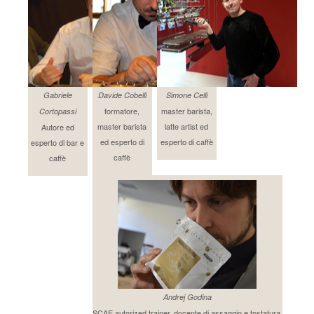
Gabriele
Davide Cobelli
Simone Celli
formatore,
master barista,
Cortopassi
master barista
latte artist ed
Autore ed
ed esperto di
esperto di caffè
esperto di bar e
caffè
caffè
Andrej Godina
SCAE autorized trainer, docente di assaggio e tostatura.