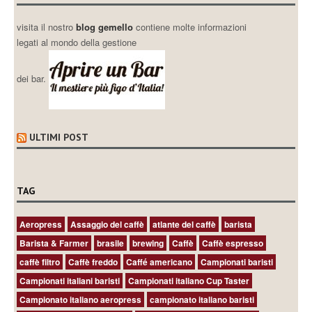
visita il nostro
blog gemello
contiene molte informazioni
legati al mondo della gestione
dei bar.
ULTIMI POST
TAG
Aeropress
Assaggio del caffè
atlante del caffè
barista
Barista & Farmer
brasile
brewing
Caffè
Caffè espresso
caffè filtro
Caffè freddo
Caffé americano
Campionati baristi
Campionati italiani baristi
Campionati italiano Cup Taster
Campionato italiano aeropress
campionato italiano baristi