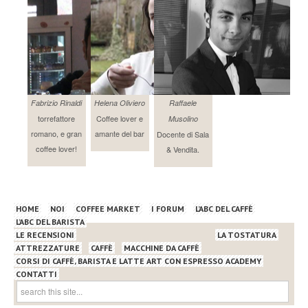
Fabrizio Rinaldi
Helena Oliviero
Raffaele
torrefattore
Coffee lover e
Musolino
romano, e gran
amante del bar
Docente di Sala
coffee lover!
& Vendita.
HOME
NOI
COFFEE MARKET
I FORUM
L’ABC DEL CAFFÈ
L’ABC DEL BARISTA
LE RECENSIONI
LA TOSTATURA
ATTREZZATURE
CAFFÈ
MACCHINE DA CAFFÈ
CORSI DI CAFFÈ, BARISTA E LATTE ART CON ESPRESSO ACADEMY
CONTATTI