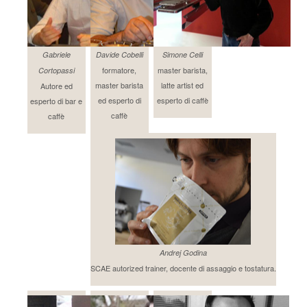
Gabriele
Davide Cobelli
Simone Celli
formatore,
master barista,
Cortopassi
master barista
latte artist ed
Autore ed
ed esperto di
esperto di caffè
esperto di bar e
caffè
caffè
Andrej Godina
SCAE autorized trainer, docente di assaggio e tostatura.