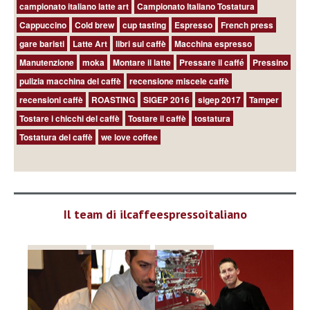
campionato italiano latte art
Campionato Italiano Tostatura
Cappuccino
Cold brew
cup tasting
Espresso
French press
gare baristi
Latte Art
libri sul caffè
Macchina espresso
Manutenzione
moka
Montare il latte
Pressare il caffé
Pressino
pulizia macchina del caffè
recensione miscele caffè
recensioni caffè
ROASTING
SIGEP 2016
sigep 2017
Tamper
Tostare i chicchi del caffè
Tostare il caffè
tostatura
Tostatura del caffè
we love coffee
Il team di ilcaffeespressoitaliano