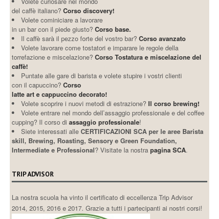
Volete curiosare nel mondo
del caffè italiano?
Corso discovery!
Volete cominiciare a lavorare
in un bar con il piede giusto?
Corso base.
Il caffè sarà il pezzo forte del vostro bar?
Corso avanzato
Volete lavorare come tostatori e imparare le regole della
torrefazione e miscelazione?
Corso Tostatura e miscelazione del
caffè!
Puntate alle gare di barista e volete stupire i vostri clienti
con il capuccino?
Corso
latte art e cappuccino decorato!
Volete scoprire i nuovi metodi di estrazione?
Il corso brewing!
Volete entrare nel mondo dell’assaggio professionale e del coffee
cupping? Il corso di
assaggio professionale
!
Siete interessati alle
CERTIFICAZIONI SCA per le aree Barista
skill, Brewing, Roasting, Sensory e Green Foundation,
Intermediate e Professional
? Visitate la nostra
pagina SCA
.
TRIP ADVISOR
La nostra scuola ha vinto il certificato di eccellenza Trip Advisor
2014, 2015, 2016 e 2017. Grazie a tutti i partecipanti ai nostri corsi!