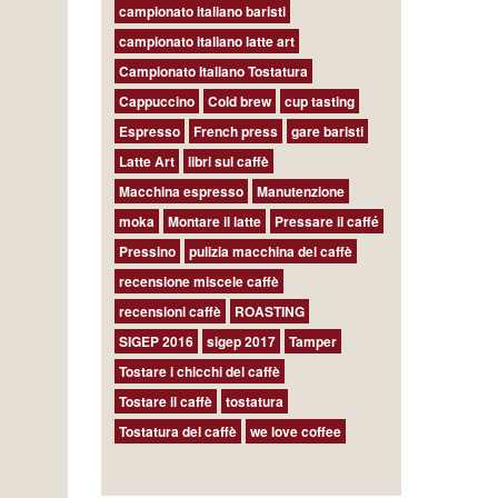
campionato italiano baristi
campionato italiano latte art
Campionato Italiano Tostatura
Cappuccino
Cold brew
cup tasting
Espresso
French press
gare baristi
Latte Art
libri sul caffè
Macchina espresso
Manutenzione
moka
Montare il latte
Pressare il caffé
Pressino
pulizia macchina del caffè
recensione miscele caffè
recensioni caffè
ROASTING
SIGEP 2016
sigep 2017
Tamper
Tostare i chicchi del caffè
Tostare il caffè
tostatura
Tostatura del caffè
we love coffee