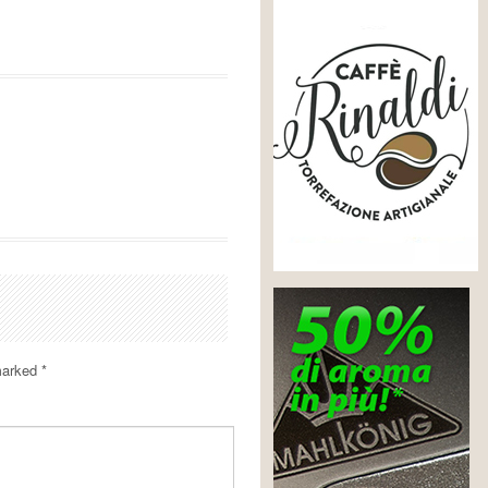
 marked
*