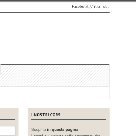
Facebook
//
You Tube
I NOSTRI CORSI
Scoprite
in questa pagina
i corsi
sul pianeta caffè organizzati dai