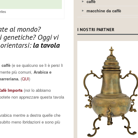
caffè
macchine da caffè
eties
vate al mondo?
I NOSTRI PARTNER
i genetiche? Oggi vi
orientarsi:
la tavola
i caffè
(e se qualcuno se li è persi li
almente più comuni,
Arabica e
harreriana.
(
QUI
)
Cafè Imports
(noi lo abbiamo
 potete non apprezzare questa tavola
 Arabica mentre a destra quelle che
 subito meno ibridazioni e sono più