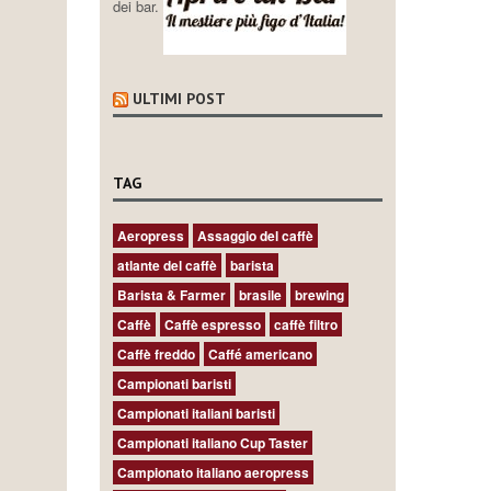
dei bar.
ULTIMI POST
TAG
Aeropress
Assaggio del caffè
atlante del caffè
barista
Barista & Farmer
brasile
brewing
Caffè
Caffè espresso
caffè filtro
Caffè freddo
Caffé americano
Campionati baristi
Campionati italiani baristi
Campionati italiano Cup Taster
Campionato italiano aeropress