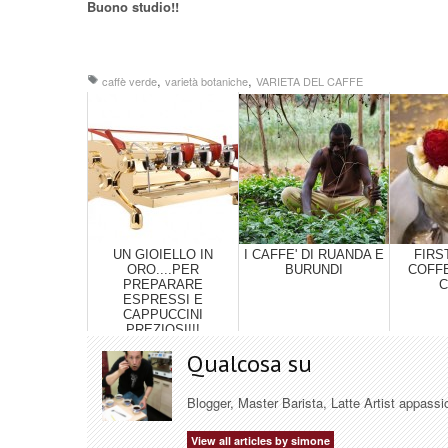
Buono studio!!
,
,
caffè verde
varietà botaniche
VARIETA DEL CAFFE
UN GIOIELLO IN
I CAFFE' DI RUANDA E
FIRS
ORO....PER
BURUNDI
COFF
PREPARARE
C
ESPRESSI E
CAPPUCCINI
PREZIOSI!!!
Qualcosa su
Blogger, Master Barista, Latte Artist appassi
View all articles by simone