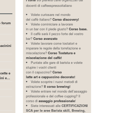
docenti di caffeespressoitaliano
Volete curiosare nel mondo
del caffè italiano?
Corso discovery!
ro forum
Volete cominiciare a lavorare
in un bar con il piede giusto?
Corso base.
Il caffè sarà il pezzo forte del vostro
bar?
Corso avanzato
Volete lavorare come tostatori e
acinini
imparare le regole della torrefazione e
miscelazione?
Corso Tostatura e
miscelazione del caffè!
Puntate alle gare di barista e volete
stupire i vostri clienti
con il capuccino?
Corso
icette e
latte art e cappuccino decorato!
cini e…
Volete scoprire i nuovi metodi di
estrazione?
Il corso brewing!
Volete entrare nel mondo dell’assaggio
professionale e del coffee cupping? Il
corso di
assaggio professionale
!
Siete interessati alle
CERTIFICAZIONI
SCA per le aree Barista skill, Brewing,