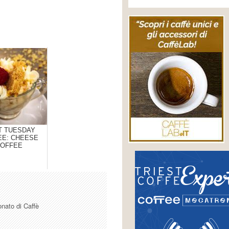
T TUESDAY
EE: CHEESE
OFFEE
onato di Caffè