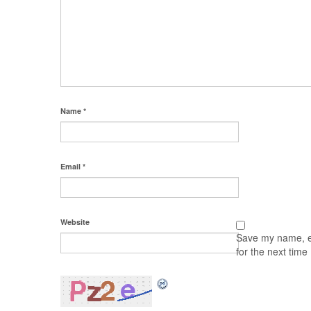
Name
*
Email
*
Website
Save my name, em
for the next tim