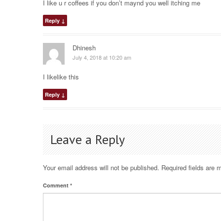
I like u r coffees if you don’t maynd you well itching me
Reply
↓
Dhinesh
July 4, 2018 at 10:20 am
I likelike this
Reply
↓
Leave a Reply
Your email address will not be published.
Required fields are
Comment
*