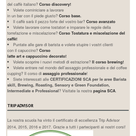
del caffè italiano?
Corso discovery!
Volete cominiciare a lavorare
in un bar con il piede giusto?
Corso base.
Il caffè sarà il pezzo forte del vostro bar?
Corso avanzato
Volete lavorare come tostatori e imparare le regole della
torrefazione e miscelazione?
Corso Tostatura e miscelazione del
caffè!
Puntate alle gare di barista e volete stupire i vostri clienti
con il capuccino?
Corso
latte art e cappuccino decorato!
Volete scoprire i nuovi metodi di estrazione?
Il corso brewing!
Volete entrare nel mondo dell’assaggio professionale e del coffee
cupping? Il corso di
assaggio professionale
!
Siete interessati alle
CERTIFICAZIONI SCA per le aree Barista
skill, Brewing, Roasting, Sensory e Green Foundation,
Intermediate e Professional
? Visitate la nostra
pagina SCA
.
TRIP ADVISOR
La nostra scuola ha vinto il certificato di eccellenza Trip Advisor
2014, 2015, 2016 e 2017. Grazie a tutti i partecipanti ai nostri corsi!