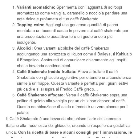
Varianti aromatiche:
Sperimenta con l’aggiunta di sciroppi
aromatizzati come vaniglia, caramello o nocciola per dare una
nota dolce e profumata al tuo caffè Shakerato.
Topping extra:
Aggiungi una generosa quantità di panna
montata o un tocco di cacao in polvere sul caffè shakerato per
una presentazione accattivante e un gusto ancora più
indulgente.
Alcolici:
Crea varianti alcoliche del caffè Shakerato
aggiungendo una spruzzata di liquori come il Baileys, il Kahlua o
il Frangelico. Assicurati di comunicare chiaramente agli ospiti
che la bevanda contiene alcol.
Caffè Shakerato freddo frullato:
Prova a frullare il caffè
Shakerato con ghiaccio aggiuntivo per ottenere una consistenza
simile a un frappé. Questa variante è perfetta per i giorni estivi
più caldi e si si ispira al Freddo Caffè greco…
Caffè Shakerato affogato:
Versa il caffè Shakerato sopra una
pallina di gelato alla vaniglia per un delizioso dessert al caffè.
Questa combinazione di caldo e freddo è un vero piacere per il
palato.
Il Caffè Shakerato è una bevanda che unisce l’arte dell’espresso
italiano alla freschezza del ghiaccio, creando un’esperienza gustativa
unica.
Con la ricetta di base e alcuni consigli per l’innovazione, le