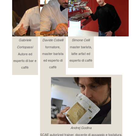
Gabriele
Davide Cobelli
Simone Celli
formatore,
master barista,
Cortopassi
master barista
latte artist ed
Autore ed
ed esperto di
esperto di caffè
esperto di bar e
caffè
caffè
Andrej Godina
SCAE autorized trainer, docente di assaggio e tostatura.