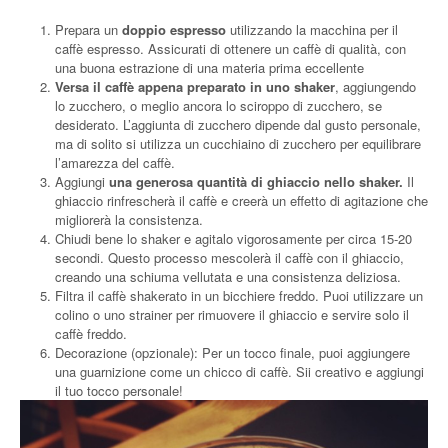
Prepara un
doppio espresso
utilizzando la macchina per il
caffè espresso. Assicurati di ottenere un caffè di qualità, con
una buona estrazione di una materia prima eccellente
Versa il caffè appena preparato in uno shaker
, aggiungendo
lo zucchero, o meglio ancora lo sciroppo di zucchero, se
desiderato. L’aggiunta di zucchero dipende dal gusto personale,
ma di solito si utilizza un cucchiaino di zucchero per equilibrare
l’amarezza del caffè.
Aggiungi
una generosa quantità di ghiaccio nello shaker.
Il
ghiaccio rinfrescherà il caffè e creerà un effetto di agitazione che
migliorerà la consistenza.
Chiudi bene lo shaker e agitalo vigorosamente per circa 15-20
secondi. Questo processo mescolerà il caffè con il ghiaccio,
creando una schiuma vellutata e una consistenza deliziosa.
Filtra il caffè shakerato in un bicchiere freddo. Puoi utilizzare un
colino o uno strainer per rimuovere il ghiaccio e servire solo il
caffè freddo.
Decorazione (opzionale): Per un tocco finale, puoi aggiungere
una guarnizione come un chicco di caffè. Sii creativo e aggiungi
il tuo tocco personale!