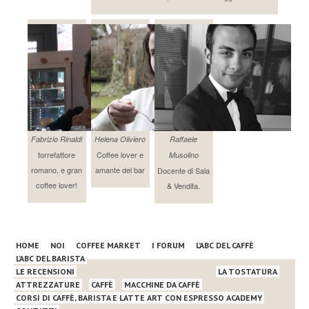
Fabrizio Rinaldi
Helena Oliviero
Raffaele
torrefattore
Coffee lover e
Musolino
romano, e gran
amante del bar
Docente di Sala
coffee lover!
& Vendita.
HOME
NOI
COFFEE MARKET
I FORUM
L’ABC DEL CAFFÈ
L’ABC DEL BARISTA
LE RECENSIONI
LA TOSTATURA
ATTREZZATURE
CAFFÈ
MACCHINE DA CAFFÈ
CORSI DI CAFFÈ, BARISTA E LATTE ART CON ESPRESSO ACADEMY