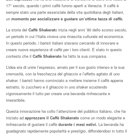
17° secolo, quando i primi caffè furono aperti a Venezia. Il caffè è
sempre stato una parte essenziale della vita quotidiana degli italiani,
un
momento per socializzare e gustare un’ottima tazza di caffè.
La storia del
Caffè Shakerat
o inizia negli anni ’80 dello scorso secolo,
un periodo in cui l’Italia viveva una rinascita culturale ed economica.
In questo periodo, i baristi italiani stavano cercando di innovare e
creare nuove esperienze di caffè per i loro clienti. È stato in questo
contesto che il
Caffè Shakerato
ha fatto la sua comparsa.
L’idea era di unire l’espresso, amato per il suo gusto intenso e la sua
cremosità, con la freschezza del ghiaccio e l’effetto agitato di uno
shaker. I baristi hanno cominciato a mettere insieme il caffè appena
estratto, lo zucchero e il ghiaccio in uno shaker scuotendo
vigorosamente il tutto per creare una bevanda rinfrescante e
irresistibile.
Questa innovazione ha colto l’attenzione del pubblico italiano, che ha
iniziato ad
apprezzare il Caffè Shakerato
come un modo elegante e
rinfrescante di gustare il caffè
durante i mesi estivi.
La bevanda ha
guadagnato rapidamente popolarità e prestigio, diffondendosi in tutto il