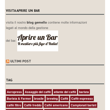
VISITA APRIRE UN BAR
visita il nostro
blog gemello
contiene molte informazioni
legati al mondo della gestione
dei bar.
ULTIMI POST
TAG
Aeropress
Assaggio del caffè
atlante del caffè
barista
Barista & Farmer
brasile
brewing
Caffè
Caffè espresso
caffè filtro
Caffè freddo
Caffé americano
Campionati baristi