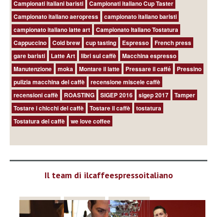
Campionati italiani baristi
Campionati italiano Cup Taster
Campionato italiano aeropress
campionato italiano baristi
campionato italiano latte art
Campionato Italiano Tostatura
Cappuccino
Cold brew
cup tasting
Espresso
French press
gare baristi
Latte Art
libri sul caffè
Macchina espresso
Manutenzione
moka
Montare il latte
Pressare il caffé
Pressino
pulizia macchina del caffè
recensione miscele caffè
recensioni caffè
ROASTING
SIGEP 2016
sigep 2017
Tamper
Tostare i chicchi del caffè
Tostare il caffè
tostatura
Tostatura del caffè
we love coffee
Il team di ilcaffeespressoitaliano