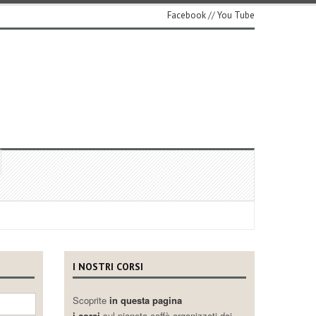
Facebook
//
You Tube
I NOSTRI CORSI
Scoprite
in questa pagina
i corsi
sul pianeta caffè organizzati dai