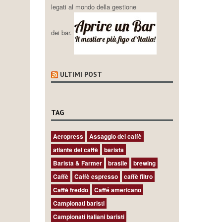
legati al mondo della gestione
dei bar.
ULTIMI POST
TAG
Aeropress
Assaggio del caffè
atlante del caffè
barista
Barista & Farmer
brasile
brewing
Caffè
Caffè espresso
caffè filtro
Caffè freddo
Caffé americano
Campionati baristi
Campionati italiani baristi