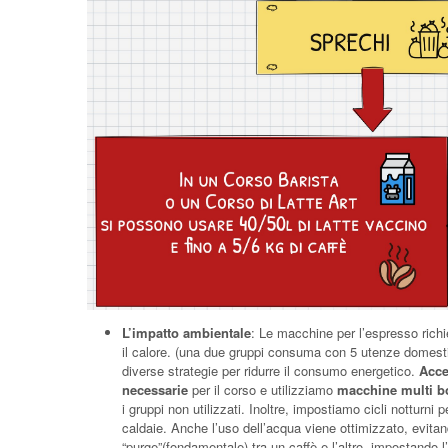
L’impatto ambientale
: Le macchine per l’espresso rich
il calore. (una due gruppi consuma con 5 utenze domes
diverse strategie per ridurre il consumo energetico.
Acce
necessarie
per il corso e utilizziamo
macchine multi bo
i gruppi non utilizzati. Inoltre, impostiamo cicli notturni
caldaie. Anche l’uso dell’acqua viene ottimizzato, evitan
“purge”(fondamentale) tra un caffè e l’altro, impostando 