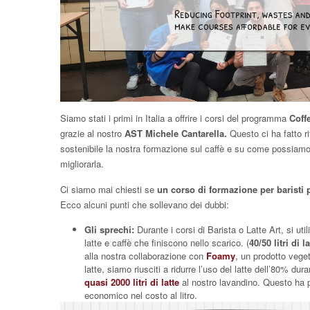
Siamo stati i primi in Italia a offrire i corsi del programma
Coff
grazie al nostro
AST Michele Cantarella.
Questo ci ha fatto ri
sostenibile la nostra formazione sul caffè e su come possiam
migliorarla.
Ci siamo mai chiesti se
un corso di formazione per baristi
Ecco alcuni punti che sollevano dei dubbi:
Gli sprechi:
Durante i corsi di Barista o Latte Art, si ut
latte e caffè che finiscono nello scarico. (
40/50 litri di l
alla nostra collaborazione con
Foamy
,
un prodotto veget
latte, siamo riusciti a ridurre l’uso del latte dell’80% du
quasi 2000 litri di latte
al nostro lavandino. Questo ha 
economico nel costo al litro.