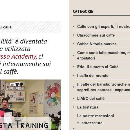
CATEGORIE
Caffè con gli esperti, il nost
l caffè
Chiacchiere sul caffè
ilità” è diventata
Coffee & tools market.
e utilizzata
Come sono fatte macchine, m
esso Academy
, ci
e tostatori
 internamente sui
Edo, il fumetto al Caffè
 caffè.
I caffè del mondo
Il caffè del barista: tecniche r
segreti per espressi, cappuc
L'ABC del caffè
La tostatura
Le nostre recensioni
attrezzature