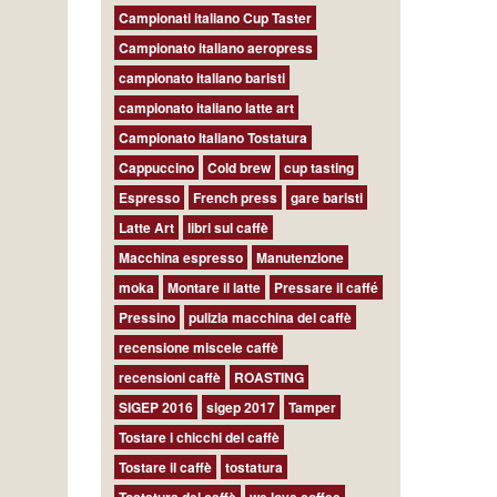
Campionati italiano Cup Taster
Campionato italiano aeropress
campionato italiano baristi
campionato italiano latte art
Campionato Italiano Tostatura
Cappuccino
Cold brew
cup tasting
Espresso
French press
gare baristi
Latte Art
libri sul caffè
Macchina espresso
Manutenzione
moka
Montare il latte
Pressare il caffé
Pressino
pulizia macchina del caffè
recensione miscele caffè
recensioni caffè
ROASTING
SIGEP 2016
sigep 2017
Tamper
Tostare i chicchi del caffè
Tostare il caffè
tostatura
Tostatura del caffè
we love coffee