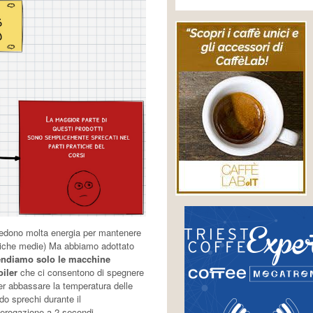
iedono molta energia per mantenere
tiche medie) Ma abbiamo adottato
ndiamo solo le macchine
iler
che ci consentono di spegnere
 per abbassare la temperatura delle
do sprechi durante il
l’erogazione a 2 secondi.