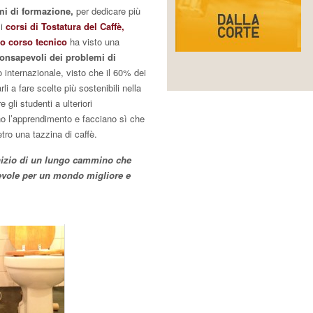
mi di formazione,
per dedicare più
 i
corsi di Tostatura del Caffè,
ro corso tecnico
ha visto una
consapevoli dei problemi di
o internazionale, visto che il 60% dei
i a fare scelte più sostenibili nella
 gli studenti a ulteriori
no l’apprendimento e facciano sì che
tro una tazzina di caffè.
inizio di un lungo cammino che
pevole per un mondo migliore e