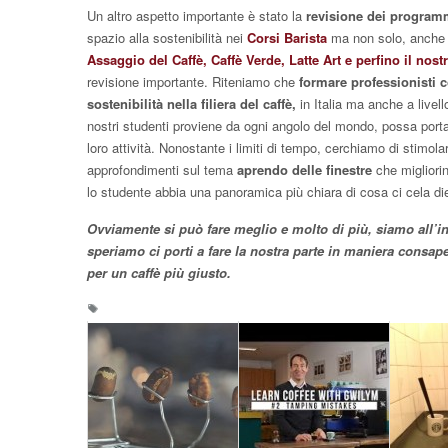
Un altro aspetto importante è stato la
revisione dei program
spazio alla sostenibilità nei
Corsi Barista
ma non solo, anche
Assaggio del Caffè, Caffè Verde, Latte Art e perfino il nost
revisione importante. Riteniamo che
formare professionisti 
sostenibilità nella filiera del caffè,
in Italia ma anche a livell
nostri studenti proviene da ogni angolo del mondo, possa portarl
loro attività. Nonostante i limiti di tempo, cerchiamo di stimolare
approfondimenti sul tema
aprendo delle finestre
che migliori
lo studente abbia una panoramica più chiara di cosa ci cela die
Ovviamente si può fare meglio e molto di più, siamo all’
speriamo ci porti a fare la nostra parte in maniera consa
per un caffè più giusto.