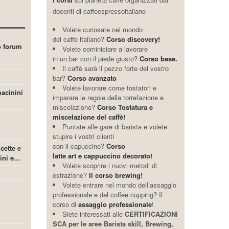
docenti di caffeespressoitaliano
Volete curiosare nel mondo
del caffè italiano?
Corso discovery!
ro forum
Volete cominiciare a lavorare
in un bar con il piede giusto?
Corso base.
Il caffè sarà il pezzo forte del vostro
bar?
Corso avanzato
Volete lavorare come tostatori e
acinini
imparare le regole della torrefazione e
miscelazione?
Corso Tostatura e
miscelazione del caffè!
Puntate alle gare di barista e volete
stupire i vostri clienti
con il capuccino?
Corso
icette e
latte art e cappuccino decorato!
cini e…
Volete scoprire i nuovi metodi di
estrazione?
Il corso brewing!
Volete entrare nel mondo dell’assaggio
professionale e del coffee cupping? Il
corso di
assaggio professionale
!
Siete interessati alle
CERTIFICAZIONI
SCA per le aree Barista skill, Brewing,