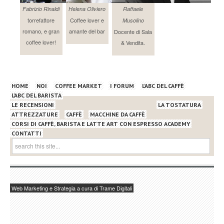
Fabrizio Rinaldi
Helena Oliviero
Raffaele
torrefattore
Coffee lover e
Musolino
romano, e gran
amante del bar
Docente di Sala
coffee lover!
& Vendita.
HOME
NOI
COFFEE MARKET
I FORUM
L’ABC DEL CAFFÈ
L’ABC DEL BARISTA
LE RECENSIONI
LA TOSTATURA
ATTREZZATURE
CAFFÈ
MACCHINE DA CAFFÈ
CORSI DI CAFFÈ, BARISTA E LATTE ART CON ESPRESSO ACADEMY
CONTATTI
Web Marketing e Strategia a cura di Trame Digitali