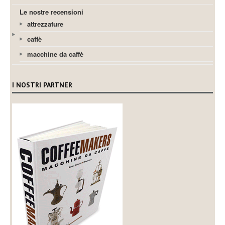
Le nostre recensioni
attrezzature
caffè
macchine da caffè
I NOSTRI PARTNER