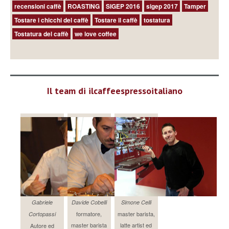
recensioni caffè
ROASTING
SIGEP 2016
sigep 2017
Tamper
Tostare i chicchi del caffè
Tostare il caffè
tostatura
Tostatura del caffè
we love coffee
Il team di ilcaffeespressoitaliano
Gabriele
Davide Cobelli
Simone Celli
formatore,
master barista,
Cortopassi
master barista
latte artist ed
Autore ed