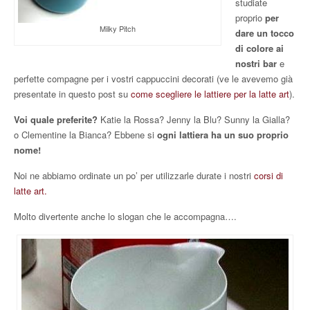
studiate
proprio
per
Milky Pitch
dare un tocco
di colore ai
nostri bar
e
perfette compagne per i vostri cappuccini decorati (ve le avevemo già
presentate in questo post su
come scegliere le lattiere per la latte art
).
Voi quale preferite?
Katie la Rossa? Jenny la Blu? Sunny la Gialla?
o Clementine la Bianca? Ebbene si
ogni lattiera ha un suo proprio
nome!
Noi ne abbiamo ordinate un po’ per utilizzarle durate i nostri
corsi di
latte art.
Molto divertente anche lo slogan che le accompagna….