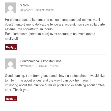
Marco
October 22, 2013 at 9:48 pm
Ho provato queste lattiere, che esticamente sono bellissime, ma il
rivestimento è molto delicato e tende a staccarsi, non solo sulla parte
esterna, ma soprattutto sul bordo.
Per il loro costo (circa 40 euro) avrei sperato in un rivestimento
migliore!!
Reply
↓
Gourdomichalis konstantinos
November 18, 2013 at 12:43 pm
Goodmorning, i am from greece and i have a coffee shop. I would like
to inform me about prices and the way i can buy from you. I m
intresting about the multicolor milky pitch and everything about coffee
stuff. Thank you.
Reply
↓