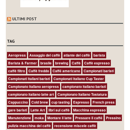
ULTIMI POST
TAG
Aeropress
Assaggio del caffè
atlante del caffè
barista
Barista & Farmer
brasile
brewing
Caffè
Caffè espresso
caffè filtro
Caffè freddo
Caffé americano
Campionati baristi
Campionati italiani baristi
Campionati italiano Cup Taster
Campionato italiano aeropress
campionato italiano baristi
campionato italiano latte art
Campionato Italiano Tostatura
Cappuccino
Cold brew
cup tasting
Espresso
French press
gare baristi
Latte Art
libri sul caffè
Macchina espresso
Manutenzione
moka
Montare il latte
Pressare il caffé
Pressino
pulizia macchina del caffè
recensione miscele caffè