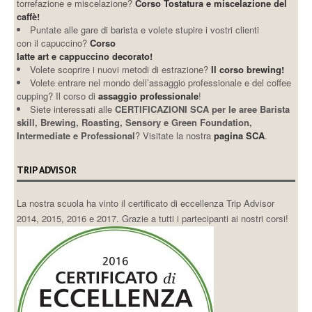
torrefazione e miscelazione?
Corso Tostatura e miscelazione del
caffè!
Puntate alle gare di barista e volete stupire i vostri clienti
con il capuccino?
Corso
latte art e cappuccino decorato!
Volete scoprire i nuovi metodi di estrazione?
Il corso brewing!
Volete entrare nel mondo dell’assaggio professionale e del coffee
cupping? Il corso di
assaggio professionale
!
Siete interessati alle
CERTIFICAZIONI SCA per le aree Barista
skill, Brewing, Roasting, Sensory e Green Foundation,
Intermediate e Professional
? Visitate la nostra
pagina SCA
.
TRIP ADVISOR
La nostra scuola ha vinto il certificato di eccellenza Trip Advisor
2014, 2015, 2016 e 2017. Grazie a tutti i partecipanti ai nostri corsi!