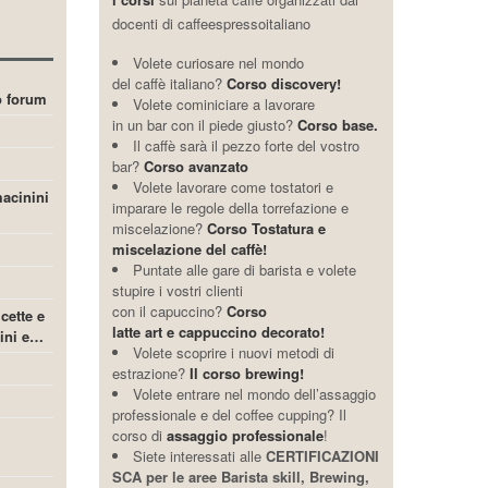
docenti di caffeespressoitaliano
Volete curiosare nel mondo
del caffè italiano?
Corso discovery!
ro forum
Volete cominiciare a lavorare
in un bar con il piede giusto?
Corso base.
Il caffè sarà il pezzo forte del vostro
bar?
Corso avanzato
Volete lavorare come tostatori e
acinini
imparare le regole della torrefazione e
miscelazione?
Corso Tostatura e
miscelazione del caffè!
Puntate alle gare di barista e volete
stupire i vostri clienti
con il capuccino?
Corso
icette e
latte art e cappuccino decorato!
cini e…
Volete scoprire i nuovi metodi di
estrazione?
Il corso brewing!
Volete entrare nel mondo dell’assaggio
professionale e del coffee cupping? Il
corso di
assaggio professionale
!
Siete interessati alle
CERTIFICAZIONI
SCA per le aree Barista skill, Brewing,