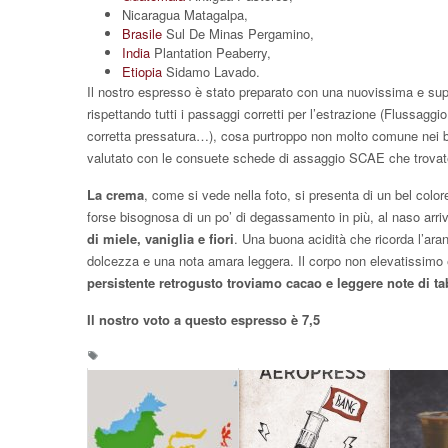
Nicaragua Matagalpa,
Brasile
Sul De Minas Pergamino,
India
Plantation Peaberry,
Etiopia
Sidamo Lavado.
Il nostro espresso è stato preparato con una nuovissima e s
rispettando tutti i passaggi corretti per l’estrazione (Flussaggio 
corretta pressatura…), cosa purtroppo non molto comune nei ba
valutato con le consuete schede di assaggio SCAE che trova
La crema
, come si vede nella foto, si presenta di un bel color
forse bisognosa di un po’ di degassamento in più, al naso arr
di miele, vaniglia e fiori
. Una buona acidità che ricorda l’aran
dolcezza e una nota amara leggera. Il corpo non elevatissimo è
persistente retrogusto troviamo cacao e leggere note di t
Il nostro voto a questo espresso è 7,5