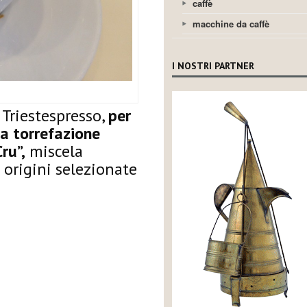
caffè
macchine da caffè
I NOSTRI PARTNER
 Triestespresso,
per
la torrefazione
ru”,
miscela
origini selezionate