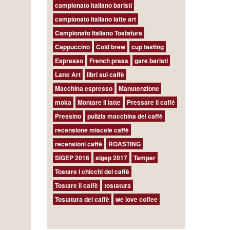
campionato italiano baristi
campionato italiano latte art
Campionato Italiano Tostatura
Cappuccino
Cold brew
cup tasting
Espresso
French press
gare baristi
Latte Art
libri sul caffè
Macchina espresso
Manutenzione
moka
Montare il latte
Pressare il caffé
Pressino
pulizia macchina del caffè
recensione miscele caffè
recensioni caffè
ROASTING
SIGEP 2016
sigep 2017
Tamper
Tostare i chicchi del caffè
Tostare il caffè
tostatura
Tostatura del caffè
we love coffee