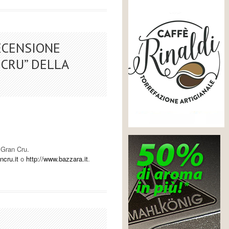
ECENSIONE
 CRU” DELLA
 Gran Cru.
ncru.it
o
http://www.bazzara.it
.