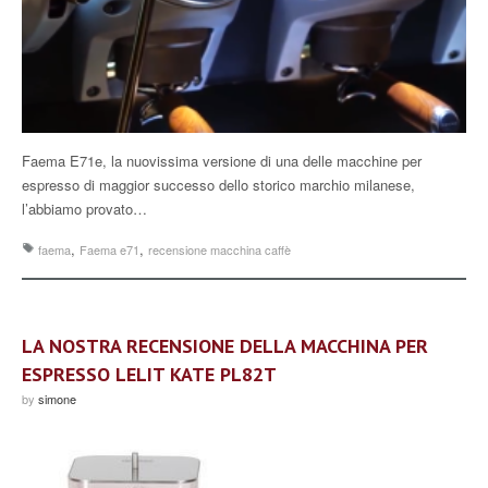
Faema E71e, la nuovissima versione di una delle macchine per
espresso di maggior successo dello storico marchio milanese,
l’abbiamo provato…
,
,
faema
Faema e71
recensione macchina caffè
LA NOSTRA RECENSIONE DELLA MACCHINA PER
ESPRESSO LELIT KATE PL82T
by
simone