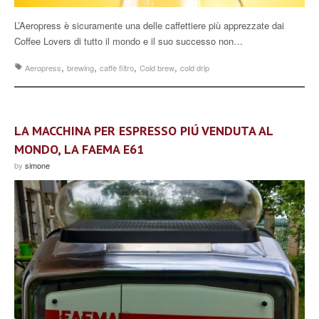
L’Aeropress è sicuramente una delle caffettiere più apprezzate dai
Coffee Lovers di tutto il mondo e il suo successo non…
,
,
,
,
Aeropress
brewing
caffè filtro
Cold brew
cold drip
LA MACCHINA PER ESPRESSO PIÚ VENDUTA AL
MONDO, LA FAEMA E61
by
simone