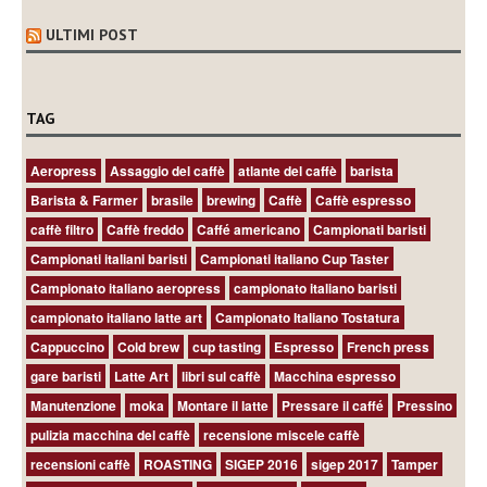
ULTIMI POST
TAG
Aeropress
Assaggio del caffè
atlante del caffè
barista
Barista & Farmer
brasile
brewing
Caffè
Caffè espresso
caffè filtro
Caffè freddo
Caffé americano
Campionati baristi
Campionati italiani baristi
Campionati italiano Cup Taster
Campionato italiano aeropress
campionato italiano baristi
campionato italiano latte art
Campionato Italiano Tostatura
Cappuccino
Cold brew
cup tasting
Espresso
French press
gare baristi
Latte Art
libri sul caffè
Macchina espresso
Manutenzione
moka
Montare il latte
Pressare il caffé
Pressino
pulizia macchina del caffè
recensione miscele caffè
recensioni caffè
ROASTING
SIGEP 2016
sigep 2017
Tamper