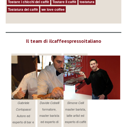
Tostare i chicchi del caffè
Tostare il caffè
tostatura
Tostatura del caffè
we love coffee
Il team di ilcaffeespressoitaliano
Gabriele
Davide Cobelli
Simone Celli
formatore,
master barista,
Cortopassi
master barista
latte artist ed
Autore ed
ed esperto di
esperto di caffè
esperto di bar e