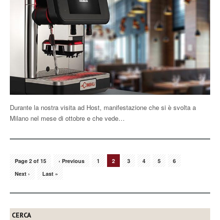
Durante la nostra visita ad Host, manifestazione che si è svolta a
Milano nel mese di ottobre e che vede…
Page 2 of 15
‹ Previous
1
2
3
4
5
6
Next ›
Last »
CERCA