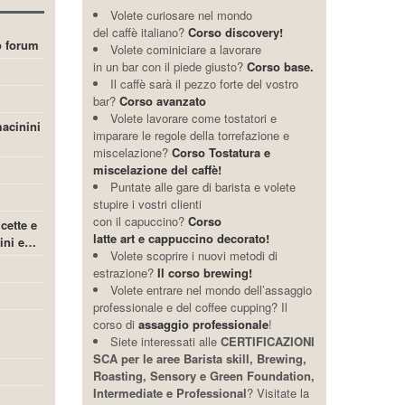
Volete curiosare nel mondo
del caffè italiano?
Corso discovery!
ro forum
Volete cominiciare a lavorare
in un bar con il piede giusto?
Corso base.
Il caffè sarà il pezzo forte del vostro
bar?
Corso avanzato
Volete lavorare come tostatori e
acinini
imparare le regole della torrefazione e
miscelazione?
Corso Tostatura e
miscelazione del caffè!
Puntate alle gare di barista e volete
stupire i vostri clienti
con il capuccino?
Corso
icette e
latte art e cappuccino decorato!
cini e…
Volete scoprire i nuovi metodi di
estrazione?
Il corso brewing!
Volete entrare nel mondo dell’assaggio
professionale e del coffee cupping? Il
corso di
assaggio professionale
!
Siete interessati alle
CERTIFICAZIONI
SCA per le aree Barista skill, Brewing,
Roasting, Sensory e Green Foundation,
Intermediate e Professional
? Visitate la