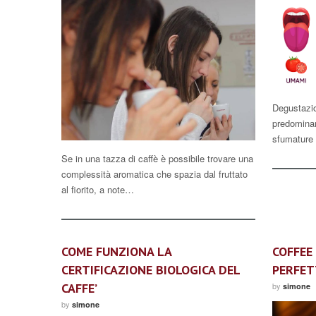
Degustazio
predominan
sfumature 
Se in una tazza di caffè è possibile trovare una
complessità aromatica che spazia dal fruttato
al fiorito, a note…
COME FUNZIONA LA
COFFEE 
CERTIFICAZIONE BIOLOGICA DEL
PERFET
CAFFE’
by
simone
by
simone