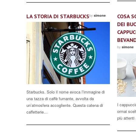
LA STORIA DI STARBUCKS
by
COSA S
simone
DEI BU
CAPPUC
BEVAND
by
simone
Starbucks. Solo il nome evoca l’immagine di
una tazza di caffè fumante, avvolta da
I cappucci
un’atmosfera accogliente. Questa catena di
ormai scel
caffetterie…
più attent