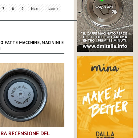
7
8
9
Next ›
Last »
O FATTE MACCHINE, MACININI E
I
RA RECENSIONE DEL