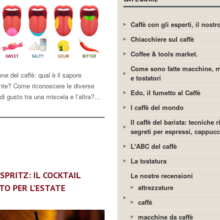
Caffè con gli esperti, il nost
Chiacchiere sul caffè
Coffee & tools market.
Come sono fatte macchine, m
ne del caffè: qual è il sapore
e tostatori
te? Come riconoscere le diverse
Edo, il fumetto al Caffè
di gusto tra una miscela e l’altra?…
I caffè del mondo
Il caffè del barista: tecniche r
segreti per espressi, cappuc
L'ABC del caffè
La tostatura
SPRITZ: IL COCKTAIL
Le nostre recensioni
TO PER L’ESTATE
attrezzature
caffè
macchine da caffè