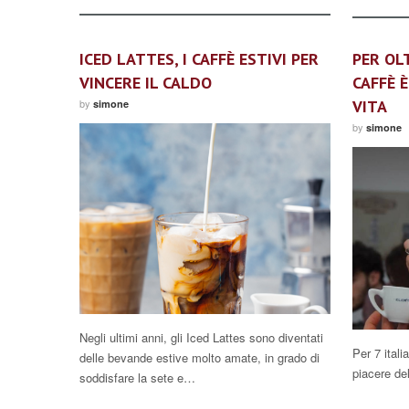
ICED LATTES, I CAFFÈ ESTIVI PER
PER OLT
VINCERE IL CALDO
CAFFÈ È
by
VITA
simone
by
simone
Negli ultimi anni, gli Iced Lattes sono diventati
Per 7 itali
delle bevande estive molto amate, in grado di
piacere del
soddisfare la sete e…