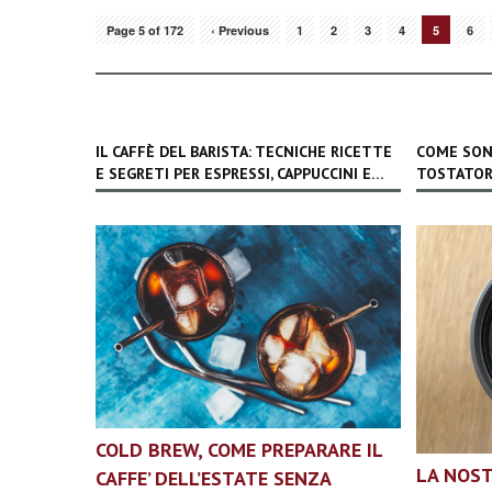
Page 5 of 172
‹ Previous
1
2
3
4
5
6
IL CAFFÈ DEL BARISTA: TECNICHE RICETTE
COME SON
E SEGRETI PER ESPRESSI, CAPPUCCINI E…
TOSTATOR
COLD BREW, COME PREPARARE IL
LA NOST
CAFFE’ DELL’ESTATE SENZA