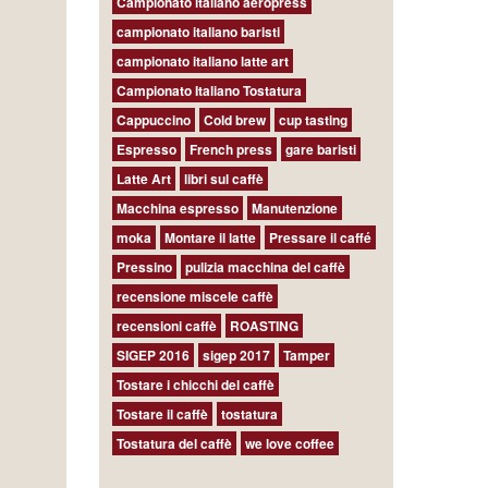
Campionato italiano aeropress
campionato italiano baristi
campionato italiano latte art
Campionato Italiano Tostatura
Cappuccino
Cold brew
cup tasting
Espresso
French press
gare baristi
Latte Art
libri sul caffè
Macchina espresso
Manutenzione
moka
Montare il latte
Pressare il caffé
Pressino
pulizia macchina del caffè
recensione miscele caffè
recensioni caffè
ROASTING
SIGEP 2016
sigep 2017
Tamper
Tostare i chicchi del caffè
Tostare il caffè
tostatura
Tostatura del caffè
we love coffee