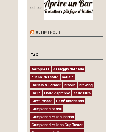
dei bar.
ULTIMI POST
TAG
Aeropress
Assaggio del caffè
atlante del caffè
barista
Barista & Farmer
brasile
brewing
Caffè
Caffè espresso
caffè filtro
Caffè freddo
Caffé americano
Campionati baristi
Campionati italiani baristi
Campionati italiano Cup Taster