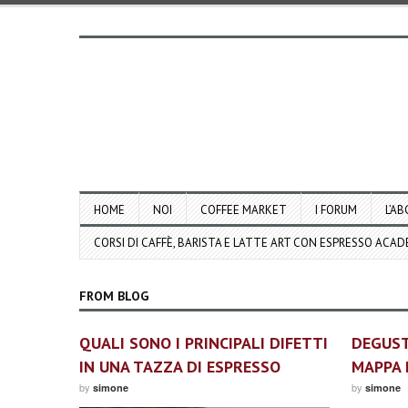
HOME
NOI
COFFEE MARKET
I FORUM
L’AB
CORSI DI CAFFÈ, BARISTA E LATTE ART CON ESPRESSO ACA
FROM BLOG
QUALI SONO I PRINCIPALI DIFETTI
DEGUST
IN UNA TAZZA DI ESPRESSO
MAPPA 
by
by
simone
simone